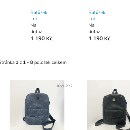
Batůžek
Batůžek
Lui
Lui
Na
Na
dotaz
dotaz
1 190 Kč
1 190 Kč
Stránka
1
z
1
-
8
položek celkem
V
ý
Kód:
232
p
s
p
r