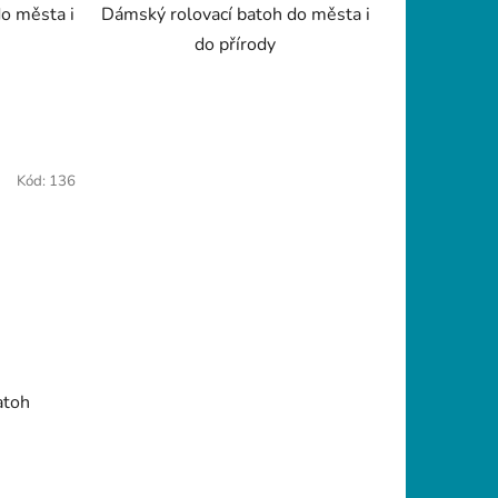
o města i
Dámský rolovací batoh do města i
do přírody
Kód:
136
atoh