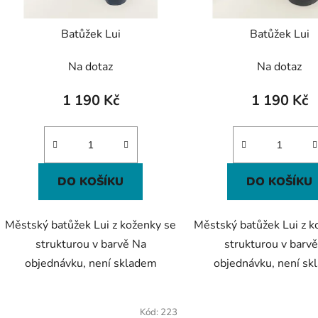
o
d
Batůžek Lui
Batůžek Lui
u
k
Na dotaz
Na dotaz
t
ů
1 190 Kč
1 190 Kč
DO KOŠÍKU
DO KOŠÍKU
Městský batůžek Lui z koženky se
Městský batůžek Lui z k
strukturou v barvě Na
strukturou v barv
objednávku, není skladem
objednávku, není s
Kód:
223