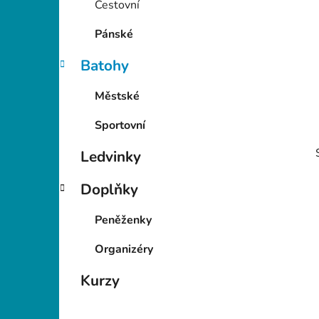
Cestovní
p
a
Pánské
n
Batohy
e
l
Městské
Sportovní
Ledvinky
Doplňky
Peněženky
i
Organizéry
Kurzy