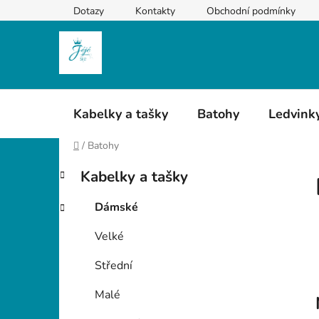
Přejít
Dotazy
Kontakty
Obchodní podmínky
na
obsah
Kabelky a tašky
Batohy
Ledvink
Domů
/
Batohy
P
K
Přeskočit
Kabelky a tašky
a
kategorie
o
t
s
Dámské
e
t
g
Velké
r
o
a
r
Střední
i
n
e
n
Malé
í