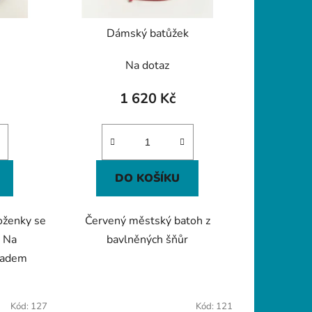
u
k
Dámský batůžek
t
ů
Na dotaz
1 620 Kč
DO KOŠÍKU
oženky se
Červený městský batoh z
ě Na
bavlněných šňůr
kladem
Kód:
127
Kód:
121