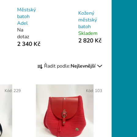
Městský
Kožený
batoh
městský
Adel
batoh
Na
Skladem
dotaz
2 820 Kč
2 340 Kč
Ř
Řadit podle:
Nejlevnější
a
z
e
Kód:
229
Kód:
103
n
í
p
r
o
d