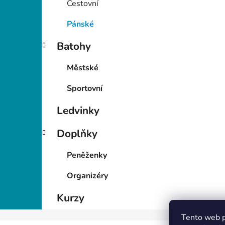
Cestovní
p
a
Pánské
n
Batohy
e
l
Městské
Sportovní
Ledvinky
Doplňky
Peněženky
Organizéry
Kurzy
Tento web p