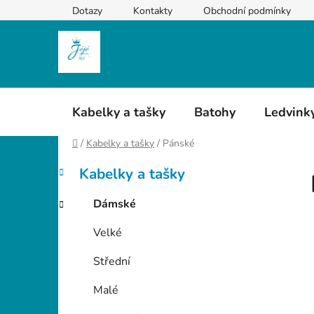
Přejít
Dotazy
Kontakty
Obchodní podmínky
na
obsah
Kabelky a tašky
Batohy
Ledvink
Domů
/
Kabelky a tašky
/
Pánské
P
K
Přeskočit
Kabelky a tašky
a
kategorie
o
t
s
Dámské
e
t
g
Velké
r
o
a
r
Střední
i
n
e
n
Malé
í