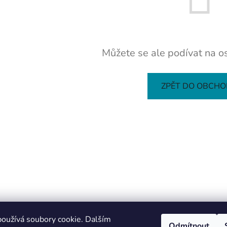
Můžete se ale podívat na os
ZPĚT DO OBCH
oužívá soubory cookie. Dalším
Odmítnout