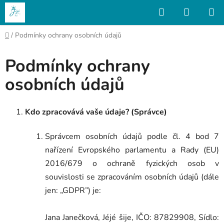
Přejít
Hledat
NÁKUP
na
KOŠÍK
obsah
Domů
/
Podmínky ochrany osobních údajů
Podmínky ochrany
osobních údajů
Kdo zpracovává vaše údaje? (Správce)
Správcem osobních údajů podle čl. 4 bod 7
nařízení Evropského parlamentu a Rady (EU)
2016/679 o ochraně fyzických osob v
souvislosti se zpracováním osobních údajů (dále
jen: „GDPR”) je:
Jana Janečková, Jéjé šije, IČO: 87829908, Sídlo: