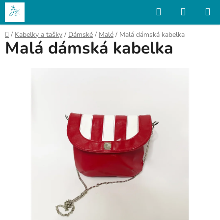
Přejít
Hledat
NÁKUP
na
KOŠÍK
obsah
Domů
/
Kabelky a tašky
/
Dámské
/
Malé
/
Malá dámská kabelka
Malá dámská kabelka