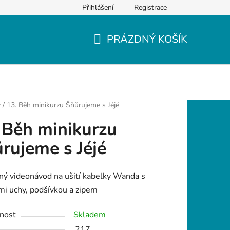
Přihlášení
Registrace
PRÁZDNÝ KOŠÍK
NÁKUPNÍ
KOŠÍK
y
/
13. Běh minikurzu Šňůrujeme s Jéjé
 Běh minikurzu
rujeme s Jéjé
ý videonávod na ušití kabelky Wanda s
i uchy, podšívkou a zipem
nost
Skladem
217