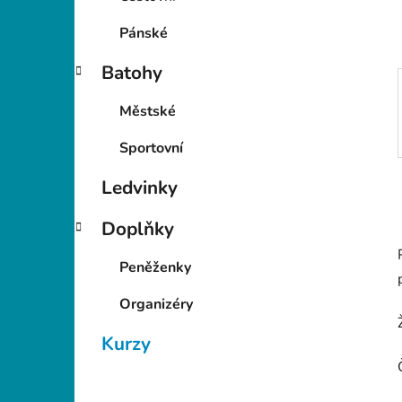
p
a
Pánské
n
Batohy
e
l
Městské
Sportovní
Ledvinky
Doplňky
Peněženky
Organizéry
Kurzy