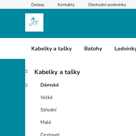
Přejít
Dotazy
Kontakty
Obchodní podmínky
na
obsah
Kabelky a tašky
Batohy
Ledvink
P
K
Přeskočit
Kabelky a tašky
a
kategorie
o
t
s
Dámské
e
t
g
Velké
r
o
a
r
Střední
i
n
e
n
Malé
í
Cestovní