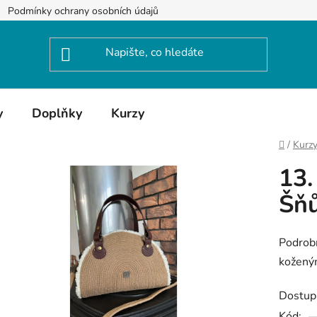
Podmínky ochrany osobních údajů
y
Doplňky
Kurzy
Domů
/
Kurz
13.
Šňů
Podrobn
koženým
Dostup
Kód: