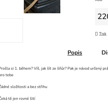
22
Měrná
Tisk
Popis
Di
Prošla si 1. během? Víš, jak šít ze šňůr? Pak je návod určený pr
pro tebe
Žádné složitosti a bez střihu
Čeká tě jen rovné šití